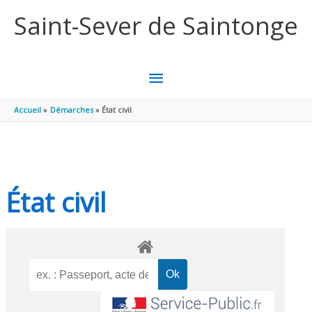
Aller au contenu
Aller au pied de page
Saint-Sever de Saintonge
MENU
PRINCIPAL
Accueil
Démarches
État civil
État civil