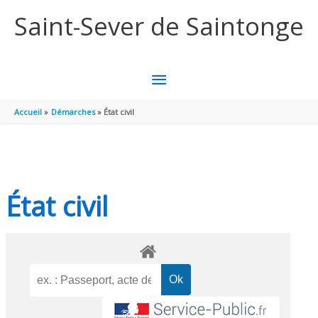
Aller au contenu
Aller au pied de page
Saint-Sever de Saintonge
MENU
PRINCIPAL
Accueil
Démarches
État civil
État civil