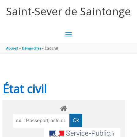
Aller au contenu
Aller au pied de page
Saint-Sever de Saintonge
MENU
PRINCIPAL
Accueil
Démarches
État civil
État civil