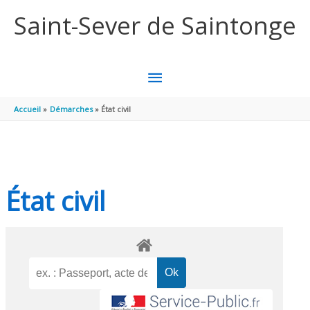
Aller au contenu
Aller au pied de page
Saint-Sever de Saintonge
MENU
PRINCIPAL
Accueil
Démarches
État civil
État civil