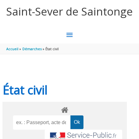
Aller au contenu
Aller au pied de page
Saint-Sever de Saintonge
MENU
PRINCIPAL
Accueil
Démarches
État civil
État civil