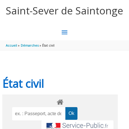
Aller au contenu
Aller au pied de page
Saint-Sever de Saintonge
MENU
PRINCIPAL
Accueil
Démarches
État civil
État civil