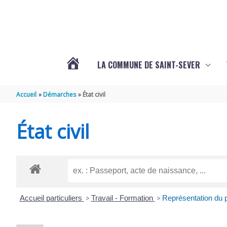
Aller au contenu
Aller au pied de page
LA COMMUNE DE SAINT-SEVER
L’ACTUALITÉ
Accueil
Démarches
État civil
DE
État civil
SAINT-
SEVER
Accueil particuliers
>
Travail - Formation
>
Représentation du p
DE