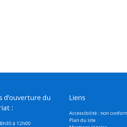
s d’ouverture du
Liens
iat :
Accessibilité : non confo
Plan du site
 8h30 à 12h00