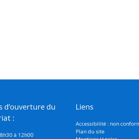
s d’ouverture du
Liens
iat :
Accessibilité : non confo
Plan du site
 8h30 à 12h00