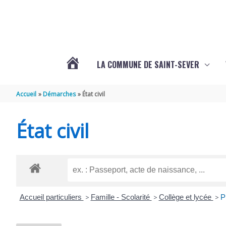
Aller au contenu
Aller au pied de page
LA COMMUNE DE SAINT-SEVER
L’ACTUALITÉ
Accueil
Démarches
État civil
DE
État civil
SAINT-
SEVER
Accueil particuliers
>
Famille - Scolarité
>
Collège et lycée
>
P
DE