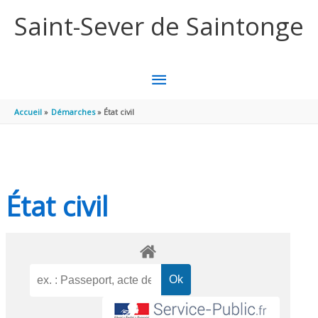
Aller au contenu
Aller au pied de page
Saint-Sever de Saintonge
MENU
PRINCIPAL
Accueil
Démarches
État civil
État civil