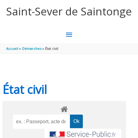
Aller au contenu
Aller au pied de page
Saint-Sever de Saintonge
MENU
PRINCIPAL
Accueil
Démarches
État civil
État civil