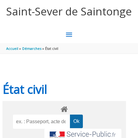
Aller au contenu
Aller au pied de page
Saint-Sever de Saintonge
MENU
PRINCIPAL
Accueil
Démarches
État civil
État civil