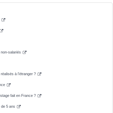
)
t non-salariés
réalisés à l'étranger ?
ance
istage fait en France ?
r de 5 ans