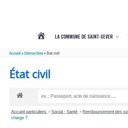
Aller au contenu
Aller au pied de page
LA COMMUNE DE SAINT-SEVER
L’ACTUALITÉ
Accueil
Démarches
État civil
DE
État civil
SAINT-
SEVER
Accueil particuliers
>
Social - Santé
>
Remboursement des soin
DE
charge ?