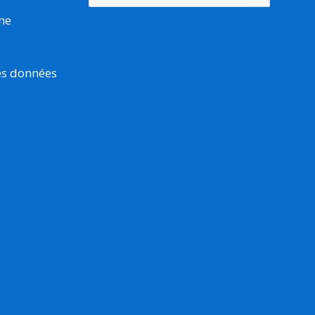
rme
es données