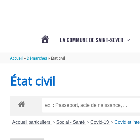
Aller au contenu
Aller au pied de page
LA COMMUNE DE SAINT-SEVER
L’ACTUALITÉ
Accueil
Démarches
État civil
DE
État civil
SAINT-
SEVER
Accueil particuliers
>
Social - Santé
>
Covid-19
>
Covid et inte
DE