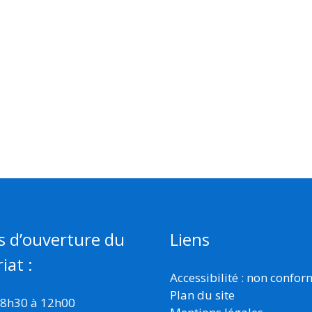
s d’ouverture du
Liens
iat :
Accessibilité : non confo
Plan du site
 8h30 à 12h00