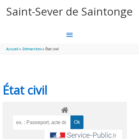
Aller au contenu
Aller au pied de page
Saint-Sever de Saintonge
MENU
PRINCIPAL
Accueil
Démarches
État civil
État civil