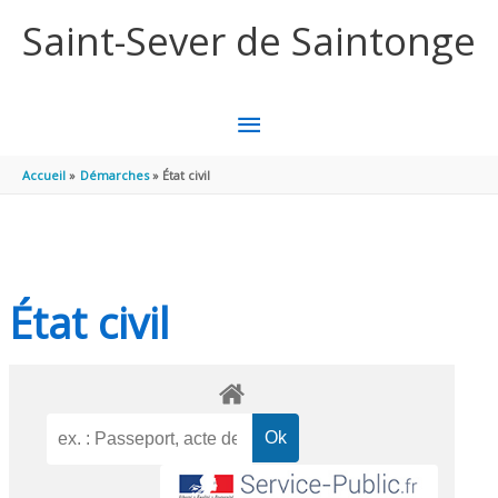
Aller au contenu
Aller au pied de page
Saint-Sever de Saintonge
MENU
PRINCIPAL
Accueil
Démarches
État civil
État civil