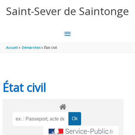
Aller au contenu
Aller au pied de page
Saint-Sever de Saintonge
MENU
PRINCIPAL
Accueil
Démarches
État civil
État civil