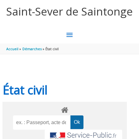
Aller au contenu
Aller au pied de page
Saint-Sever de Saintonge
MENU
PRINCIPAL
Accueil
Démarches
État civil
État civil