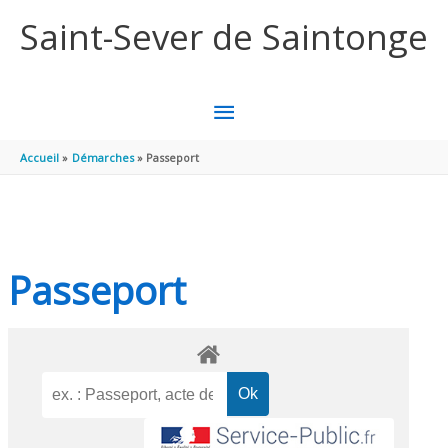
Aller au contenu
Aller au pied de page
Saint-Sever de Saintonge
MENU
PRINCIPAL
Accueil
Démarches
Passeport
Passeport