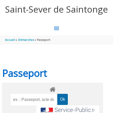
Aller au contenu
Aller au pied de page
Saint-Sever de Saintonge
MENU
PRINCIPAL
Accueil
Démarches
Passeport
Passeport