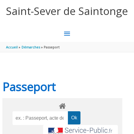
Aller au contenu
Aller au pied de page
Saint-Sever de Saintonge
MENU
PRINCIPAL
Accueil
Démarches
Passeport
Passeport