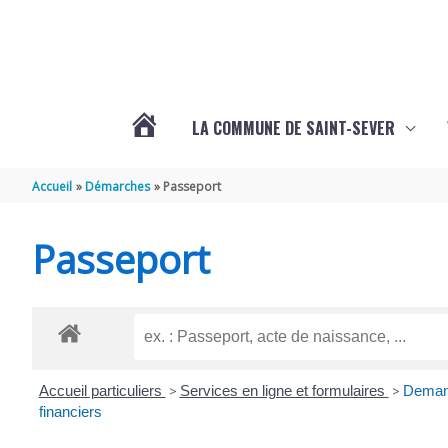
Aller au contenu
Aller au pied de page
LA COMMUNE DE SAINT-SEVER
L’ACTUALITÉ
Accueil
Démarches
Passeport
DE
Passeport
SAINT-
SEVER
Accueil particuliers
>
Services en ligne et formulaires
>
Demand
DE
financiers