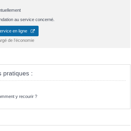
ntuellement
dation au service concerné.
ervice en ligne
argé de l'économie
s pratiques :
omment y recourir ?