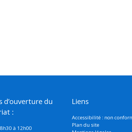
s d’ouverture du
Liens
iat :
Accessibilité : non confo
Plan du site
 8h30 à 12h00