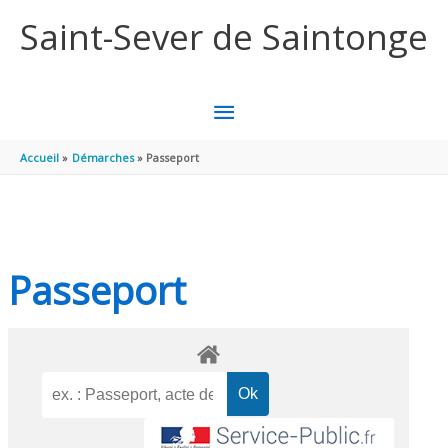
Aller au contenu
Aller au pied de page
Saint-Sever de Saintonge
MENU
PRINCIPAL
Accueil
Démarches
Passeport
Passeport