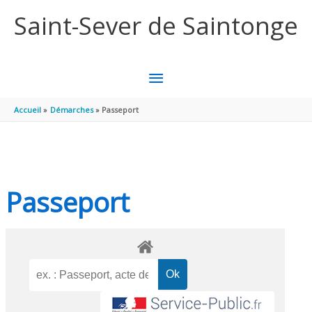
Aller au contenu
Aller au pied de page
Saint-Sever de Saintonge
MENU
PRINCIPAL
Accueil
Démarches
Passeport
Passeport