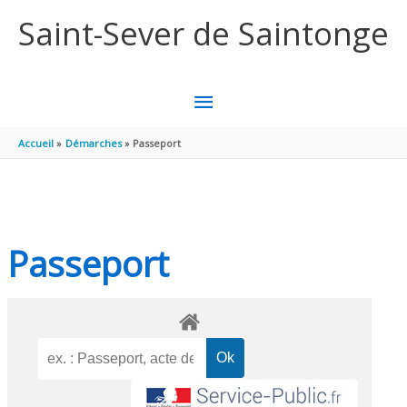
Aller au contenu
Aller au pied de page
Saint-Sever de Saintonge
MENU
PRINCIPAL
Accueil
Démarches
Passeport
Passeport