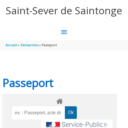
Aller au contenu
Aller au pied de page
Saint-Sever de Saintonge
MENU
PRINCIPAL
Accueil
Démarches
Passeport
Passeport