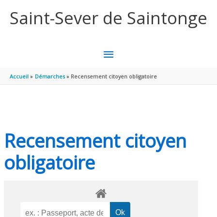
Aller au contenu
Aller au pied de page
Saint-Sever de Saintonge
MENU
PRINCIPAL
Accueil
Démarches
Recensement citoyen obligatoire
Recensement citoyen
obligatoire