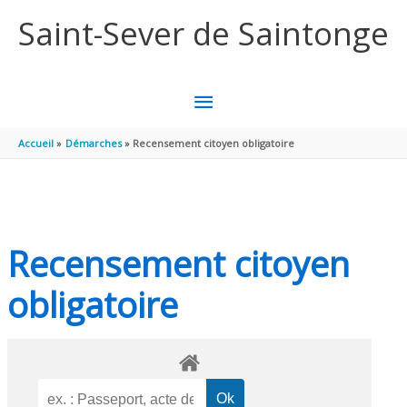
Aller au contenu
Aller au pied de page
Saint-Sever de Saintonge
MENU
PRINCIPAL
Accueil
Démarches
Recensement citoyen obligatoire
Recensement citoyen
obligatoire