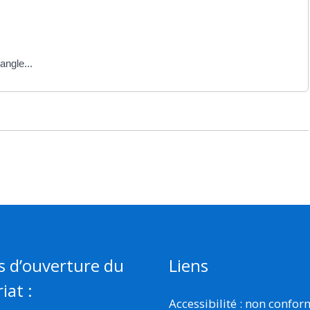
angle...
s d’ouverture du
Liens
iat :
Accessibilité : non confo