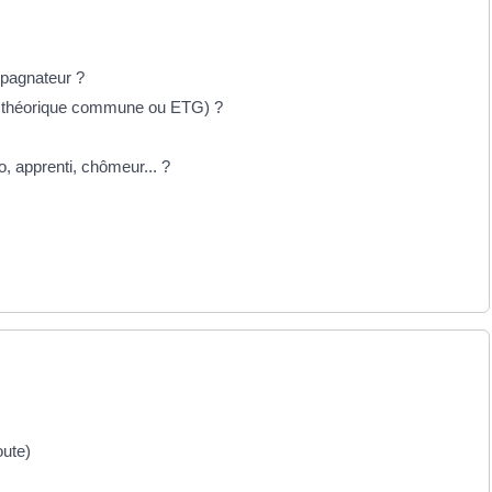
pagnateur ?
e théorique commune ou ETG) ?
, apprenti, chômeur... ?
oute)