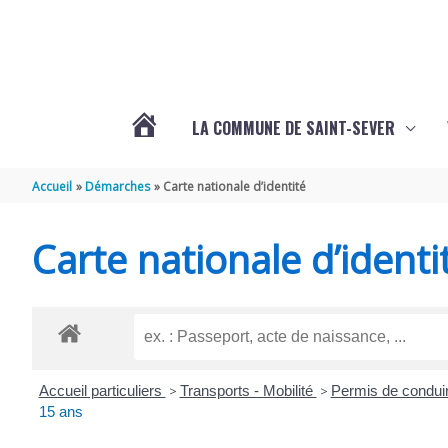
Aller au contenu
Aller au pied de page
LA COMMUNE DE SAINT-SEVER
L’ACTUALITÉ
Accueil
Démarches
Carte nationale d’identité
DE
Carte nationale d’identi
SAINT-
SEVER
Accueil particuliers
>
Transports - Mobilité
>
Permis de condui
DE
15 ans