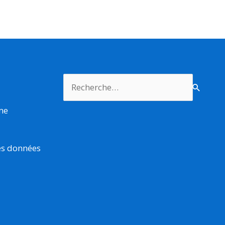
Rechercher :
rme
es données