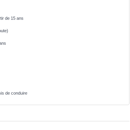
tir de 15 ans
oute)
 ans
mis de conduire