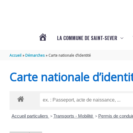
Aller au contenu
Aller au pied de page
LA COMMUNE DE SAINT-SEVER
L’ACTUALITÉ
Accueil
Démarches
Carte nationale d’identité
DE
Carte nationale d’identi
SAINT-
SEVER
Accueil particuliers
>
Transports - Mobilité
>
Permis de condui
DE