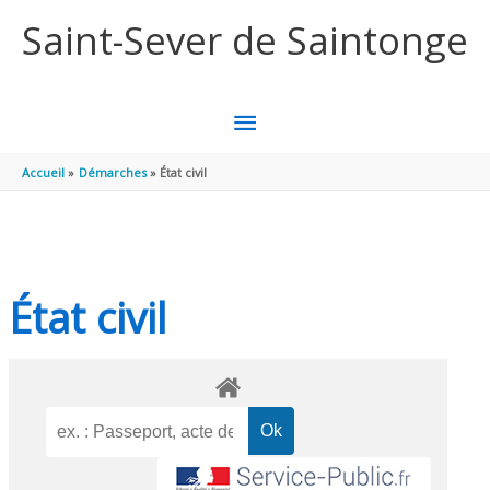
Aller au contenu
Aller au pied de page
Saint-Sever de Saintonge
MENU
PRINCIPAL
Accueil
Démarches
État civil
État civil