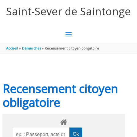
Aller au contenu
Aller au pied de page
Saint-Sever de Saintonge
MENU
PRINCIPAL
Accueil
Démarches
Recensement citoyen obligatoire
Recensement citoyen
obligatoire