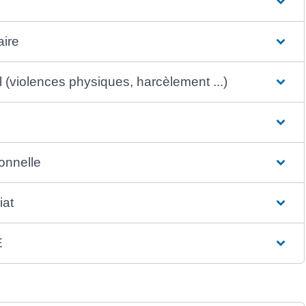
aire
l (violences physiques, harcèlement ...)
onnelle
iat
E