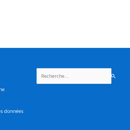
Rechercher :
rme
es données