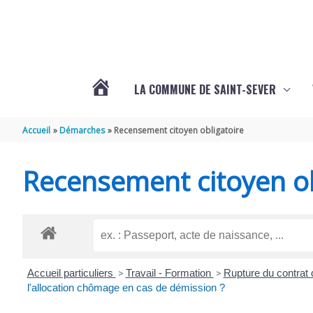
Aller au contenu
Aller au pied de page
LA COMMUNE DE SAINT-SEVER
L’ACTUALITÉ
Accueil
Démarches
Recensement citoyen obligatoire
DE
Recensement citoyen ob
SAINT-
SEVER
Accueil particuliers
>
Travail - Formation
>
Rupture du contrat 
DE
l'allocation chômage en cas de démission ?